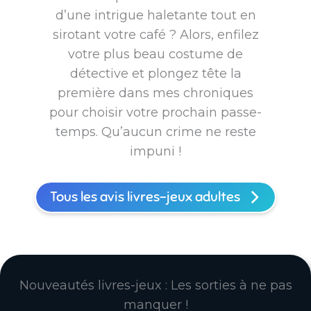
d’une intrigue haletante tout en
sirotant votre café ? Alors, enfilez
votre plus beau costume de
détective et plongez tête la
première dans mes chroniques
pour choisir votre prochain passe-
temps. Qu’aucun crime ne reste
impuni !
Tous les avis livres-jeux adultes
Nouveautés livres-jeux : Les sorties à ne pas
manquer !