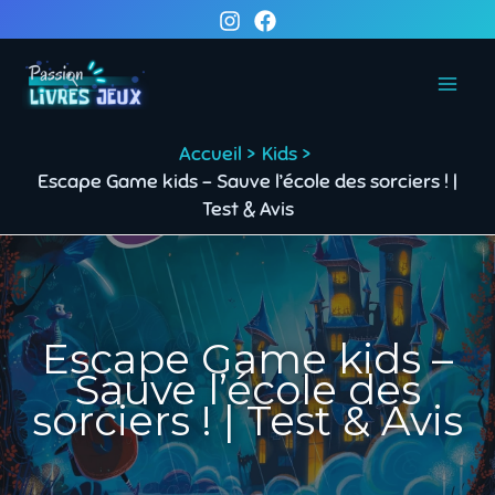
Aller
au
contenu
Accueil
Kids
Escape Game kids – Sauve l’école des sorciers ! |
Test & Avis
Escape Game kids –
Sauve l’école des
sorciers ! | Test & Avis