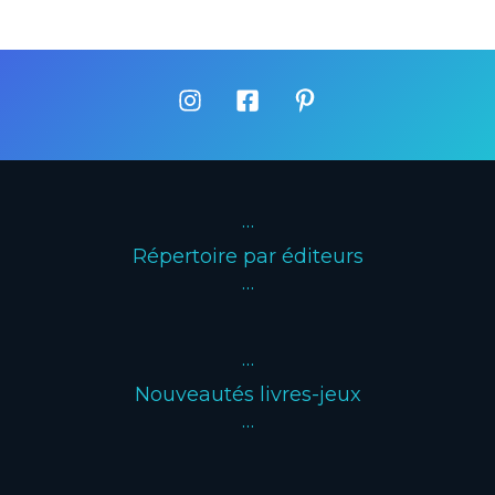
·
·
·
Répertoire par éditeurs
···
···
Nouveautés livres-jeux
···