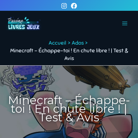
Aller
au
contenu
Accueil
Ados
Minecraft – Échappe-toi ! En chute libre ! | Test &
Avis
Minecraft – Échappe-
toi ! En chute libre ! |
Test & Avis