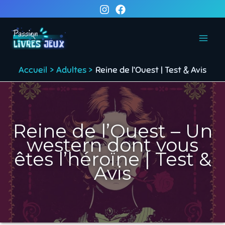
Aller
au
contenu
Accueil
Adultes
Reine de l’Ouest | Test & Avis
Reine de l’Ouest – Un
western dont vous
êtes l’héroïne | Test &
Avis