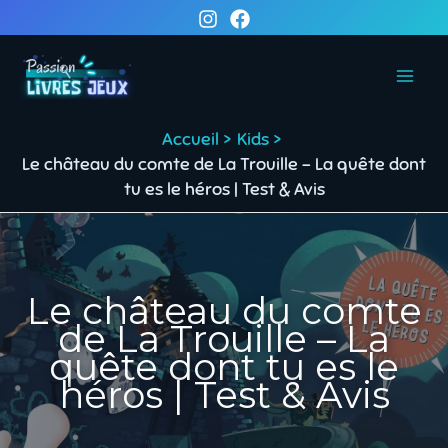
Aller
au
contenu
Accueil
Kids
Le château du comte de La Trouille – La quête dont
tu es le héros | Test & Avis
Le château du comte
de La Trouille – La
quête dont tu es le
héros | Test & Avis