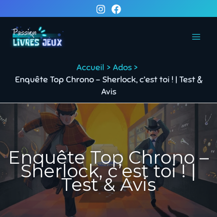
Aller
au
contenu
Accueil
Ados
Enquête Top Chrono – Sherlock, c’est toi ! | Test &
Avis
Enquête Top Chrono –
Sherlock, c’est toi ! |
Test & Avis