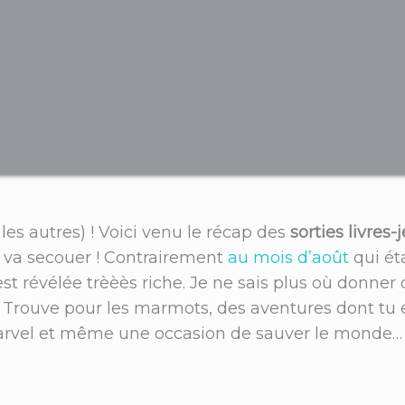
t les autres) ! Voici venu le récap des
sorties livre
a va secouer ! Contrairement
au mois d’août
qui ét
est révélée trèèès riche. Je ne sais plus où donner d
rouve pour les marmots, des aventures dont tu es 
arvel et même une occasion de sauver le monde… A