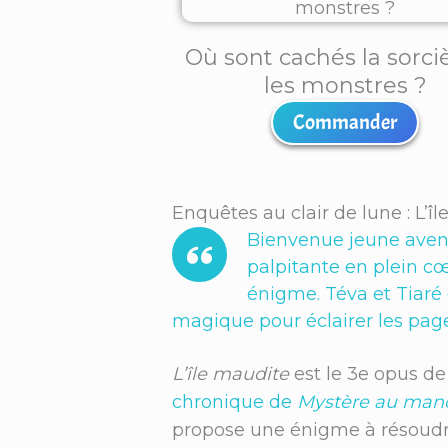
Où sont cachés la sorci
les monstres ?
Commander
Enquêtes au clair de lune : L’î
Bienvenue jeune aventu
palpitante en plein c
énigme. Téva et Tiaré 
magique pour éclairer les pages
L’île maudite
est le 3e opus de
chronique de
Mystère au mano
propose une énigme à résoudre d