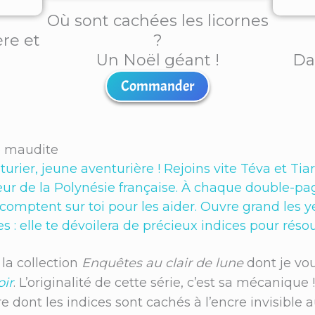
Où sont cachées les licornes
ère et
?
Un Noël géant !
Da
Commander
le maudite
rier, jeune aventurière ! Rejoins vite Téva et Ti
œur de la Polynésie française. À chaque double-pa
comptent sur toi pour les aider. Ouvre grand les y
 : elle te dévoilera de précieux indices pour réso
 la collection
Enquêtes au clair de lune
dont je vou
ir
. L’originalité de cette série, c’est sa mécanique
ont les indices sont cachés à l’encre invisible au 